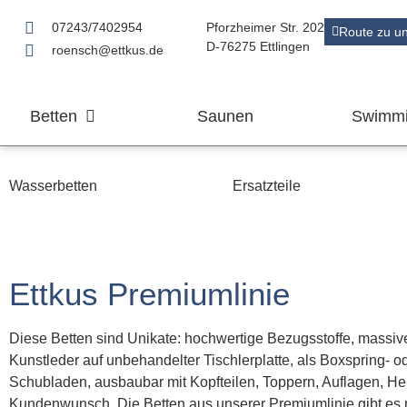
07243/7402954
Pforzheimer Str. 202
Route zu u
D-76275 Ettlingen
roensch@ettkus.de
Betten
Saunen
Swimmi
Wasserbetten
Ersatzteile
Ettkus Premiumlinie
Diese Betten sind Unikate: hochwertige Bezugsstoffe, massiv
Kunstleder auf unbehandelter Tischlerplatte, als Boxspring- od
Schubladen, ausbaubar mit Kopfteilen, Toppern, Auflagen, H
Kundenwunsch. Die Betten aus unserer Premiumlinie gibt es n