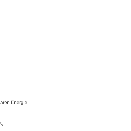
baren Energie
s,