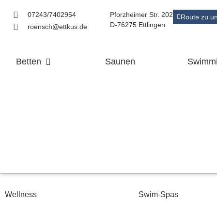
07243/7402954
Pforzheimer Str. 202
Route zu u
D-76275 Ettlingen
roensch@ettkus.de
Betten
Saunen
Swimmi
Wellness
Swim-Spas