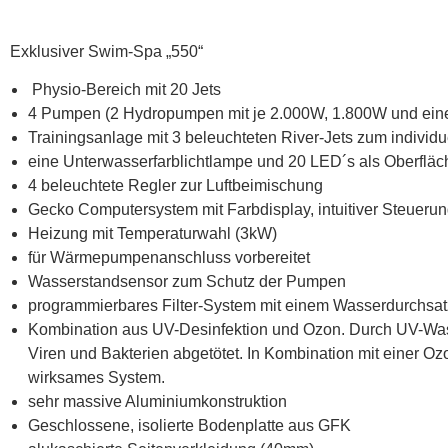
Exklusiver Swim-Spa „550“
Physio-Bereich mit 20 Jets
4 Pumpen (2 Hydropumpen mit je 2.000W, 1.800W und ei
Trainingsanlage mit 3 beleuchteten River-Jets zum indivi
eine Unterwasserfarblichtlampe und 20 LED´s als Oberflä
4 beleuchtete Regler zur Luftbeimischung
Gecko Computersystem mit Farbdisplay, intuitiver Steuerun
Heizung mit Temperaturwahl (3kW)
für Wärmepumpenanschluss vorbereitet
Wasserstandsensor zum Schutz der Pumpen
programmierbares Filter-System mit einem Wasserdurchsa
Kombination aus UV-Desinfektion und Ozon. Durch UV-Wa
Viren und Bakterien abgetötet. In Kombination mit einer Oz
wirksames System.
sehr massive Aluminiumkonstruktion
Geschlossene, isolierte Bodenplatte aus GFK