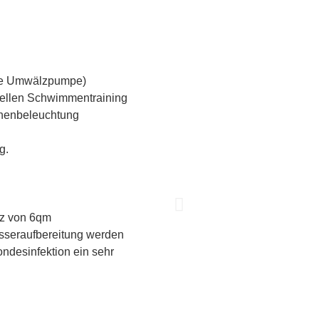
ne Umwälzpumpe)
duellen Schwimmentraining
chenbeleuchtung
g.
tz von 6qm
sseraufbereitung werden
ondesinfektion ein sehr