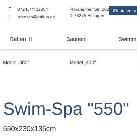
07243/7402954
Pforzheimer Str. 202
Route zu u
D-76275 Ettlingen
roensch@ettkus.de
Betten
Saunen
Swimmi
Model „380“
Model „430“
Swim-Spa "550"
550x230x135cm