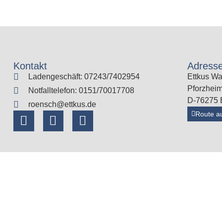
Kontakt
Adress
Ladengeschäft: 07243/7402954
Ettkus Wa
Pforzheim
Notfalltelefon: 0151/70017708
D-76275 E
roensch@ettkus.de
Route a