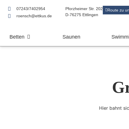
07243/7402954
Pforzheimer Str. 202
Route zu u
D-76275 Ettlingen
roensch@ettkus.de
Betten
Saunen
Swimmi
Gr
Hier bahnt si