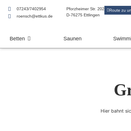
07243/7402954
Pforzheimer Str. 202
Route zu u
D-76275 Ettlingen
roensch@ettkus.de
Betten
Saunen
Swimmi
Gr
Hier bahnt si