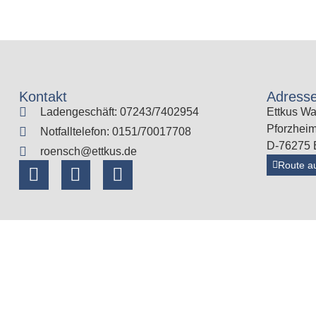
Kontakt
Adress
Ladengeschäft: 07243/7402954
Ettkus Wa
Pforzheim
Notfalltelefon: 0151/70017708
D-76275 E
roensch@ettkus.de
Route a